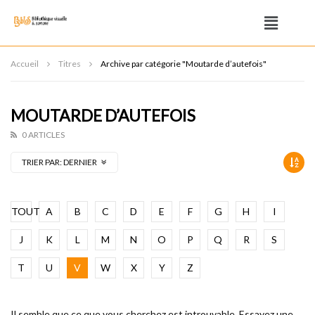
Accueil
Titres
Archive par catégorie "Moutarde d’autefois"
MOUTARDE D’AUTEFOIS
0 ARTICLES
TRIER PAR:
DERNIER
TOUT
A
B
C
D
E
F
G
H
I
J
K
L
M
N
O
P
Q
R
S
T
U
V
W
X
Y
Z
Il semble que ce que vous cherchez est introuvable. Essayez une