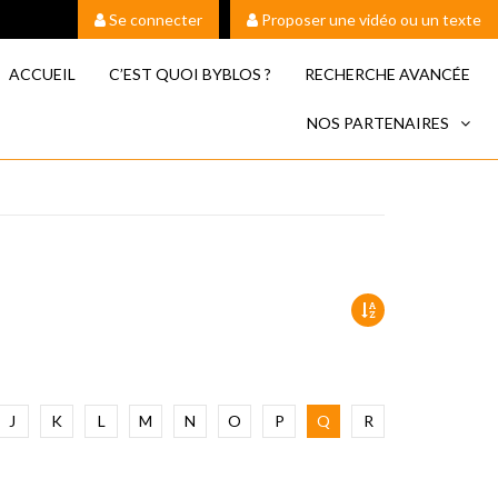
Se connecter
Proposer une vidéo ou un texte
ACCUEIL
C’EST QUOI BYBLOS ?
RECHERCHE AVANCÉE
NOS PARTENAIRES
J
K
L
M
N
O
P
Q
R