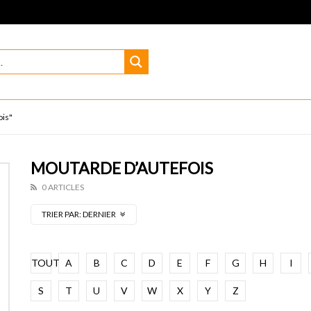
ois"
MOUTARDE D’AUTEFOIS
0 ARTICLES
TRIER PAR:
DERNIER
TOUT
A
B
C
D
E
F
G
H
I
S
T
U
V
W
X
Y
Z