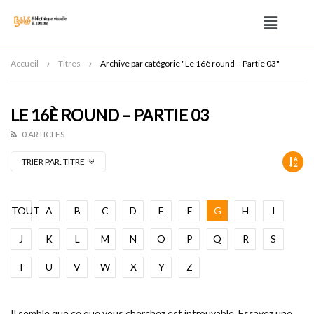
Accueil
Titres
Archive par catégorie "Le 16è round – Partie 03"
LE 16È ROUND – PARTIE 03
0 ARTICLES
TRIER PAR:
TITRE
TOUT
A
B
C
D
E
F
G
H
I
J
K
L
M
N
O
P
Q
R
S
T
U
V
W
X
Y
Z
Il semble que ce que vous cherchez est introuvable. Essayez une