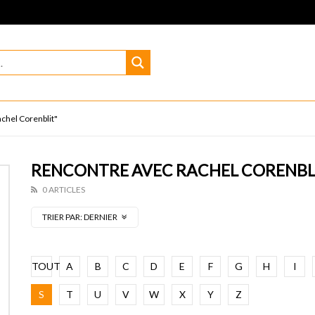
achel Corenblit"
RENCONTRE AVEC RACHEL CORENBL
0 ARTICLES
TRIER PAR:
DERNIER
TOUT
A
B
C
D
E
F
G
H
I
S
T
U
V
W
X
Y
Z