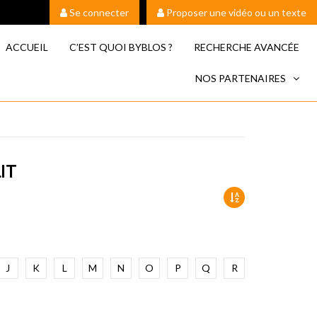
Se connecter
Proposer une vidéo ou un texte
ACCUEIL
C’EST QUOI BYBLOS ?
RECHERCHE AVANCÉE
NOS PARTENAIRES
IT
J
K
L
M
N
O
P
Q
R