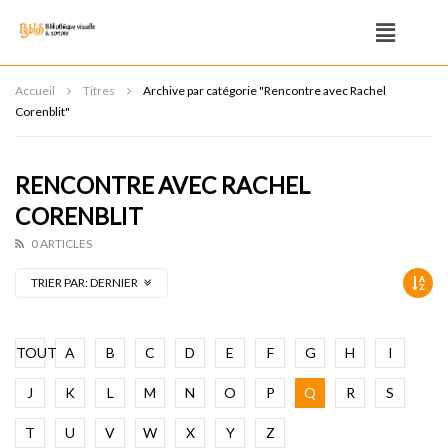
Accueil
Titres
Archive par catégorie "Rencontre avec Rachel
Corenblit"
RENCONTRE AVEC RACHEL
CORENBLIT
0 ARTICLES
TRIER PAR:
DERNIER
TOUT
A
B
C
D
E
F
G
H
I
J
K
L
M
N
O
P
Q
R
S
T
U
V
W
X
Y
Z