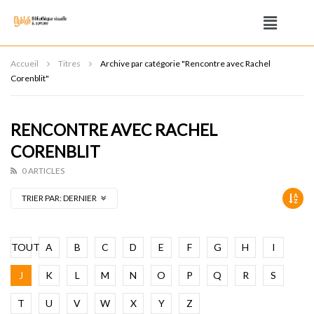
Accueil
Titres
Archive par catégorie "Rencontre avec Rachel
Corenblit"
RENCONTRE AVEC RACHEL
CORENBLIT
0 ARTICLES
TRIER PAR:
DERNIER
TOUT
A
B
C
D
E
F
G
H
I
J
K
L
M
N
O
P
Q
R
S
T
U
V
W
X
Y
Z