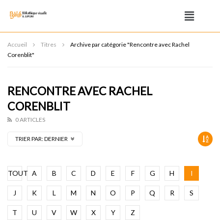
Accueil
Titres
Archive par catégorie "Rencontre avec Rachel
Corenblit"
RENCONTRE AVEC RACHEL
CORENBLIT
0 ARTICLES
TRIER PAR:
DERNIER
TOUT
A
B
C
D
E
F
G
H
I
J
K
L
M
N
O
P
Q
R
S
T
U
V
W
X
Y
Z