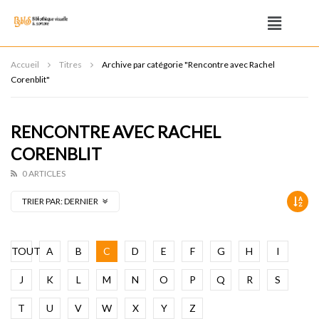
Accueil
Titres
Archive par catégorie "Rencontre avec Rachel
Corenblit"
RENCONTRE AVEC RACHEL
CORENBLIT
0 ARTICLES
TRIER PAR:
DERNIER
TOUT
A
B
C
D
E
F
G
H
I
J
K
L
M
N
O
P
Q
R
S
T
U
V
W
X
Y
Z