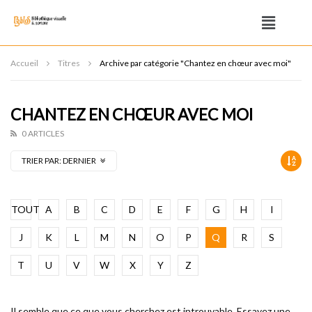
Accueil
Titres
Archive par catégorie "Chantez en chœur avec moi"
CHANTEZ EN CHŒUR AVEC MOI
0 ARTICLES
TRIER PAR:
DERNIER
TOUT
A
B
C
D
E
F
G
H
I
J
K
L
M
N
O
P
Q
R
S
T
U
V
W
X
Y
Z
Il semble que ce que vous cherchez est introuvable. Essayez une