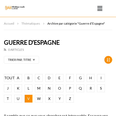
Accueil
Thématiques
Archive par catégorie "Guerre d’Espagne"
GUERRE D’ESPAGNE
0 ARTICLES
TRIER PAR:
TITRE
TOUT
A
B
C
D
E
F
G
H
I
J
K
L
M
N
O
P
Q
R
S
T
U
V
W
X
Y
Z
Il semble que ce que vous cherchez est introuvable. Essayez une