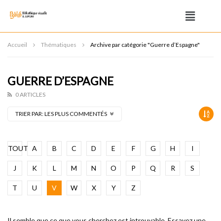
Accueil
Thématiques
Archive par catégorie "Guerre d’Espagne"
GUERRE D’ESPAGNE
0 ARTICLES
TRIER PAR:
LES PLUS COMMENTÉS
TOUT
A
B
C
D
E
F
G
H
I
J
K
L
M
N
O
P
Q
R
S
T
U
V
W
X
Y
Z
Il semble que ce que vous cherchez est introuvable. Essayez une