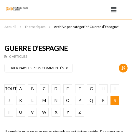
Accueil
Thématiques
Archive par catégorie "Guerre d’Espagne"
GUERRE D’ESPAGNE
0 ARTICLES
TRIER PAR:
LES PLUS COMMENTÉS
TOUT
A
B
C
D
E
F
G
H
I
J
K
L
M
N
O
P
Q
R
S
T
U
V
W
X
Y
Z
Il semble que ce que vous cherchez est introuvable. Essayez une