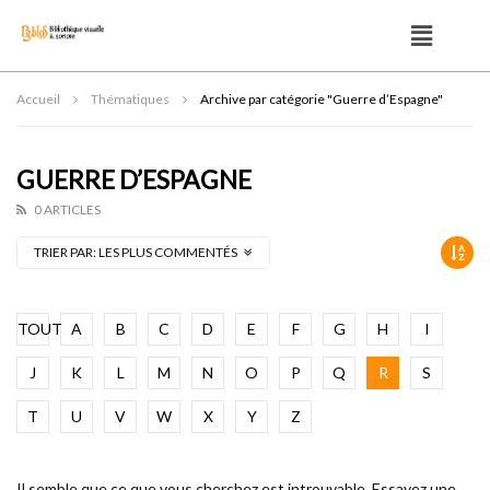
Accueil
Thématiques
Archive par catégorie "Guerre d’Espagne"
GUERRE D’ESPAGNE
0 ARTICLES
TRIER PAR:
LES PLUS COMMENTÉS
TOUT
A
B
C
D
E
F
G
H
I
J
K
L
M
N
O
P
Q
R
S
T
U
V
W
X
Y
Z
Il semble que ce que vous cherchez est introuvable. Essayez une