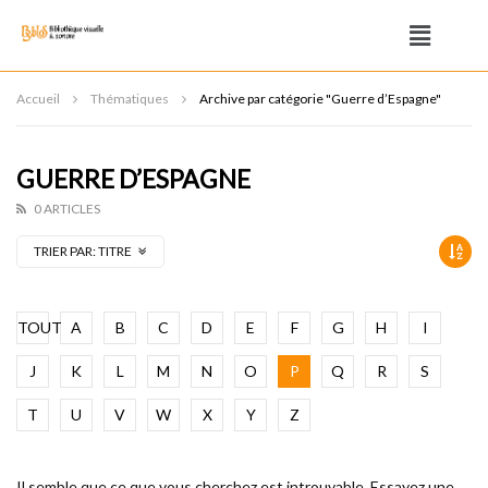
Accueil
Thématiques
Archive par catégorie "Guerre d’Espagne"
GUERRE D’ESPAGNE
0 ARTICLES
TRIER PAR:
TITRE
TOUT
A
B
C
D
E
F
G
H
I
J
K
L
M
N
O
P
Q
R
S
T
U
V
W
X
Y
Z
Il semble que ce que vous cherchez est introuvable. Essayez une