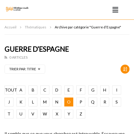
Accueil
Thématiques
Archive par catégorie "Guerre d’Espagne"
GUERRE D’ESPAGNE
0 ARTICLES
TRIER PAR:
TITRE
TOUT
A
B
C
D
E
F
G
H
I
J
K
L
M
N
O
P
Q
R
S
T
U
V
W
X
Y
Z
Il semble que ce que vous cherchez est introuvable. Essayez une