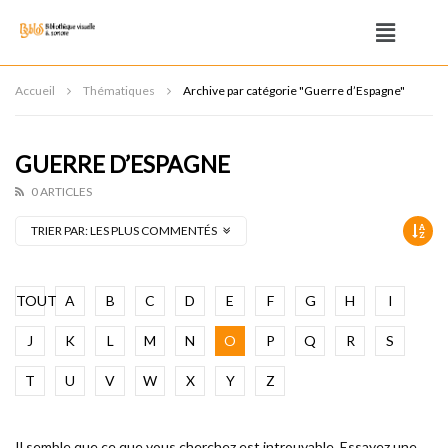
Accueil
Thématiques
Archive par catégorie "Guerre d’Espagne"
GUERRE D’ESPAGNE
0 ARTICLES
TRIER PAR:
LES PLUS COMMENTÉS
TOUT
A
B
C
D
E
F
G
H
I
J
K
L
M
N
O
P
Q
R
S
T
U
V
W
X
Y
Z
Il semble que ce que vous cherchez est introuvable. Essayez une