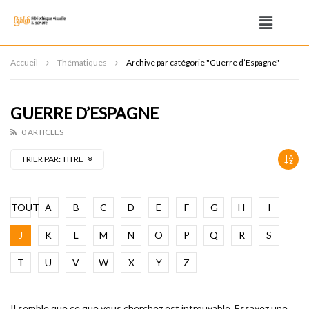
Accueil
Thématiques
Archive par catégorie "Guerre d’Espagne"
GUERRE D’ESPAGNE
0 ARTICLES
TRIER PAR:
TITRE
TOUT
A
B
C
D
E
F
G
H
I
J
K
L
M
N
O
P
Q
R
S
T
U
V
W
X
Y
Z
Il semble que ce que vous cherchez est introuvable. Essayez une