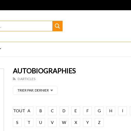
"
AUTOBIOGRAPHIES
0 ARTICLES
TRIER PAR:
DERNIER
TOUT
A
B
C
D
E
F
G
H
I
S
T
U
V
W
X
Y
Z