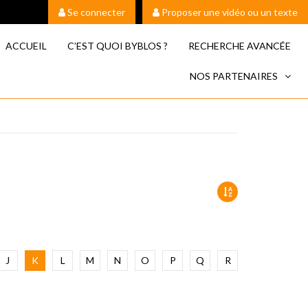
Se connecter
Proposer une vidéo ou un texte
ACCUEIL
C’EST QUOI BYBLOS ?
RECHERCHE AVANCÉE
NOS PARTENAIRES
J
K
L
M
N
O
P
Q
R