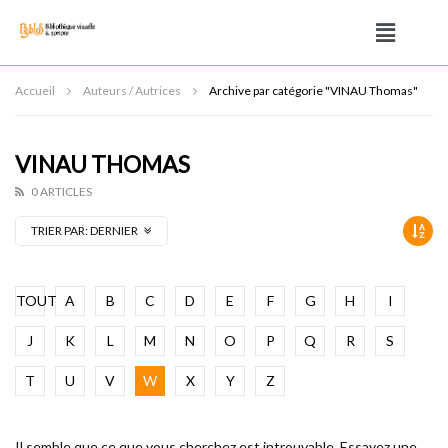
Accueil
Auteurs / Autrices
Archive par catégorie "VINAU Thomas"
VINAU THOMAS
0 ARTICLES
TRIER PAR:
DERNIER
TOUT
A
B
C
D
E
F
G
H
I
J
K
L
M
N
O
P
Q
R
S
T
U
V
W
X
Y
Z
Il semble que ce que vous cherchez est introuvable. Essayez une