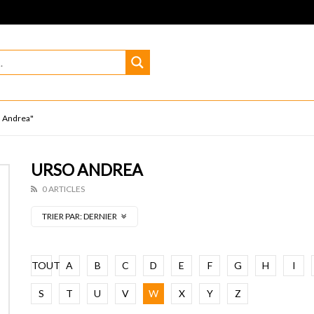
O Andrea"
URSO ANDREA
0 ARTICLES
TRIER PAR:
DERNIER
TOUT
A
B
C
D
E
F
G
H
I
S
T
U
V
W
X
Y
Z