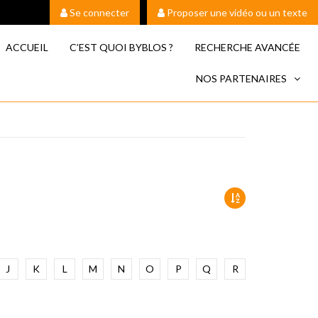
Se connecter
Proposer une vidéo ou un texte
ACCUEIL
C’EST QUOI BYBLOS ?
RECHERCHE AVANCÉE
NOS PARTENAIRES
J
K
L
M
N
O
P
Q
R