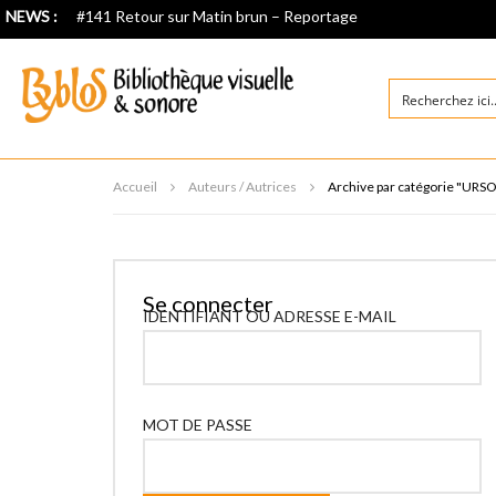
NEWS :
#141 Retour sur Matin brun – Reportage
Accueil
Auteurs / Autrices
Archive par catégorie "URS
Se connecter
IDENTIFIANT OU ADRESSE E-MAIL
MOT DE PASSE