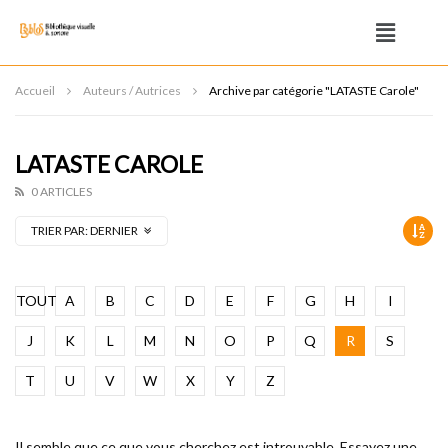
Accueil
Auteurs / Autrices
Archive par catégorie "LATASTE Carole"
LATASTE CAROLE
0 ARTICLES
TRIER PAR:
DERNIER
TOUT
A
B
C
D
E
F
G
H
I
J
K
L
M
N
O
P
Q
R
S
T
U
V
W
X
Y
Z
Il semble que ce que vous cherchez est introuvable. Essayez une