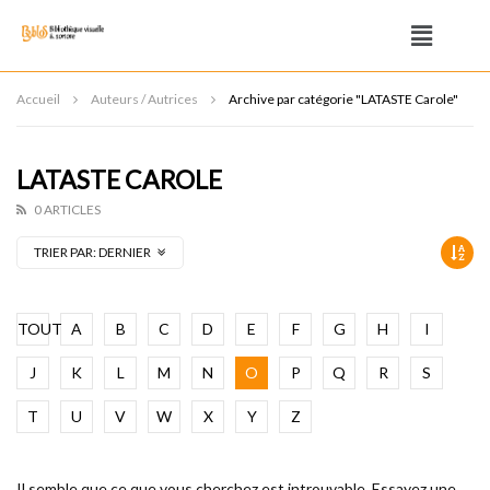
Accueil
Auteurs / Autrices
Archive par catégorie "LATASTE Carole"
LATASTE CAROLE
0 ARTICLES
TRIER PAR:
DERNIER
TOUT
A
B
C
D
E
F
G
H
I
J
K
L
M
N
O
P
Q
R
S
T
U
V
W
X
Y
Z
Il semble que ce que vous cherchez est introuvable. Essayez une