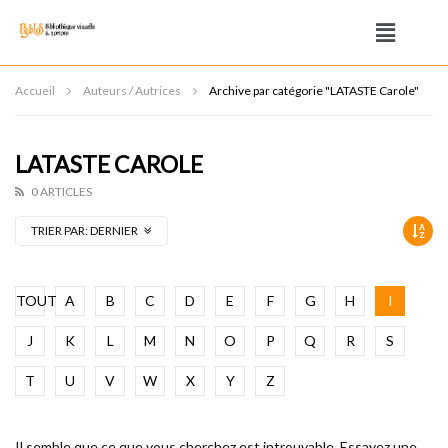
Accueil
Auteurs / Autrices
Archive par catégorie "LATASTE Carole"
LATASTE CAROLE
0 ARTICLES
TRIER PAR:
DERNIER
TOUT
A
B
C
D
E
F
G
H
I
J
K
L
M
N
O
P
Q
R
S
T
U
V
W
X
Y
Z
Il semble que ce que vous cherchez est introuvable. Essayez une