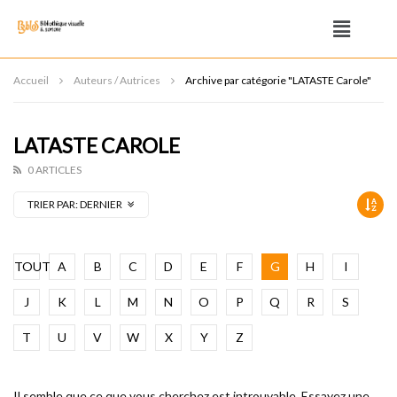
Accueil
Auteurs / Autrices
Archive par catégorie "LATASTE Carole"
LATASTE CAROLE
0 ARTICLES
TRIER PAR:
DERNIER
TOUT
A
B
C
D
E
F
G
H
I
J
K
L
M
N
O
P
Q
R
S
T
U
V
W
X
Y
Z
Il semble que ce que vous cherchez est introuvable. Essayez une