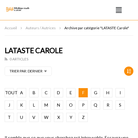
Accueil
Auteurs / Autrices
Archive par catégorie "LATASTE Carole"
LATASTE CAROLE
0 ARTICLES
TRIER PAR:
DERNIER
TOUT
A
B
C
D
E
F
G
H
I
J
K
L
M
N
O
P
Q
R
S
T
U
V
W
X
Y
Z
Il semble que ce que vous cherchez est introuvable. Essayez une