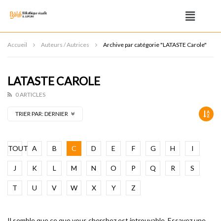
Accueil
Auteurs / Autrices
Archive par catégorie "LATASTE Carole"
LATASTE CAROLE
0 ARTICLES
TRIER PAR:
DERNIER
TOUT
A
B
C
D
E
F
G
H
I
J
K
L
M
N
O
P
Q
R
S
T
U
V
W
X
Y
Z
Il semble que ce que vous cherchez est introuvable. Essayez une