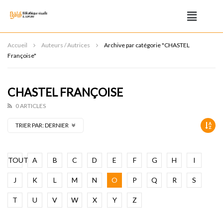
Accueil
Auteurs / Autrices
Archive par catégorie "CHASTEL
Françoise"
CHASTEL FRANÇOISE
0 ARTICLES
TRIER PAR:
DERNIER
TOUT
A
B
C
D
E
F
G
H
I
J
K
L
M
N
O
P
Q
R
S
T
U
V
W
X
Y
Z